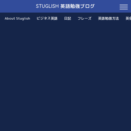
STUGLISH 英語勉強ブログ
About Stuglish
ビジネス英語
日記
フレーズ
英語勉強方法
英