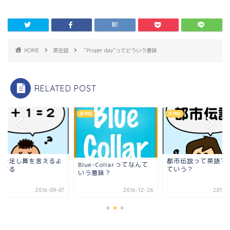
HOME
英会話
“Proper day”ってどういう意味
RELATED POST
話
英会話
英会話
語で足し算を言えるよ
都市伝説って英語で
Blue-Collarってなんて
にする
ていう？
いう意味？
2016-09-07
2016-12-26
2017-