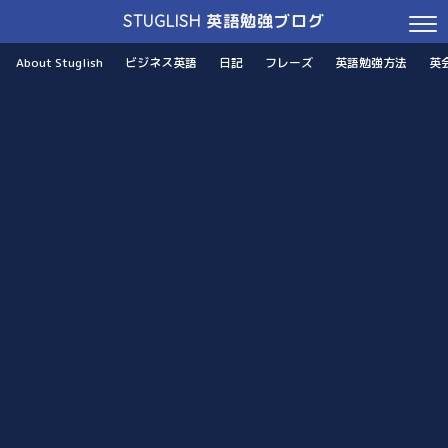
STUGLISH 英語勉強ブログ
About Stuglish
ビジネス英語
日記
フレーズ
英語勉強方法
英