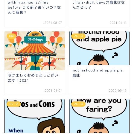
within xx hours/mins
triple-digit daysの意味はな
before って前？後？いつ？な
んだろう？
んて意味？
2021-08-07
2021-01-11
日記
フレーズ
motherhood and apple pie
明けましておめでとうござい
意味
ます！2021
2021-01-01
2020-09-15
フレーズ
フレーズ