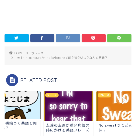
HOME
フレーズ
within xx hours/mins before って前？後？いつ？なんて意味？
RELATED POST
ーズ
フレーズ
フレーズ
縞・横縞って英語で何
友達の友達が重い病気の
No sweatってどん
言う？
時にかける英語フレーズ
味？