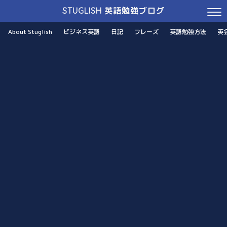
STUGLISH 英語勉強ブログ
About Stuglish
ビジネス英語
日記
フレーズ
英語勉強方法
英