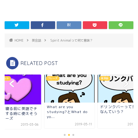
HOME
英会話
Spirit Animalって何て意味？
RELATED POST
チャット
フレーズ
英会話
What are you
ドリンクバーって英
人と寝る前に英語でチ
studying?とWhat do
なんていう？
ットする時に使えそう
yo...
フレーズ
2019-05-11
2017-1
2015-03-06