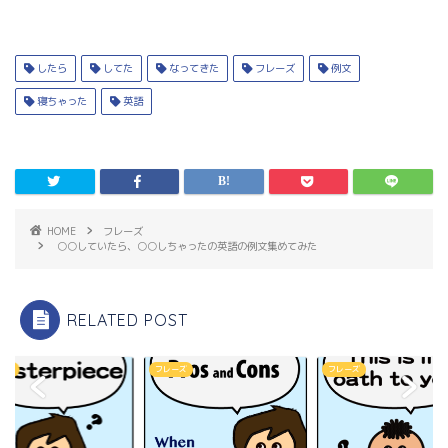
したら
してた
なってきた
フレーズ
例文
寝ちゃった
英語
HOME
フレーズ
○○していたら、○○しちゃったの英語の例文集めてみた
RELATED POST
ーズ
フレーズ
フレーズ