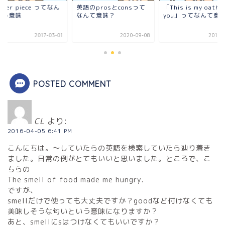
ster piece ってなん
英語のprosとconsって
「This is my oath t
いう意味
なんて意味？
you」ってなんて意味
2017-03-01
2020-09-08
2017-
POSTED COMMENT
CL
より:
2016-04-05 6:41 PM
こんにちは。〜していたらの英語を検索していたら辿り着き
ました。日常の例がとてもいいと思いました。ところで、こ
ちらの
The smell of food made me hungry.
ですが、
smellだけで使っても大丈夫ですか？goodなど付けなくても
美味しそうな匂いという意味になりますか？
あと、smellにsはつけなくてもいいですか？