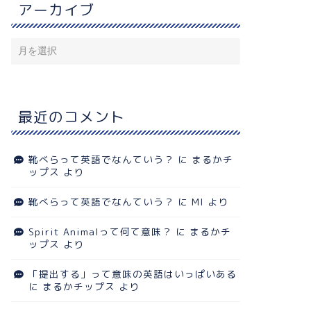
アーカイブ
最近のコメント
記
日記
靴べらって英語でなんていう？
に
まるかチ
ップス
より
靴べらって英語でなんていう？
に
MI
より
Spirit Animalって何て意味？
に
まるかチ
ップス
より
「提出する」って意味の英語はいっぱいある
に
まるかチップス
より
2017年 明けましておめでとうご
ざいます