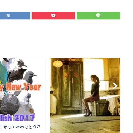
日記
日
 明けましておめでとうご