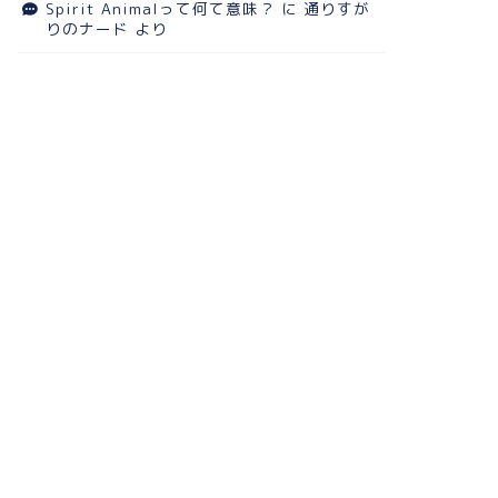
インのスタンプは英語では通
Spirit Animalって何て意味？
に
通りすが
ない
2017-01-0
りのナード
より
2015-09-03