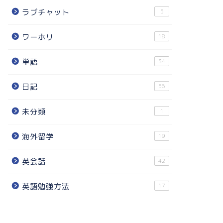
ラブチャット
5
ワーホリ
18
単語
34
日記
56
未分類
1
海外留学
19
英会話
42
英語勉強方法
17