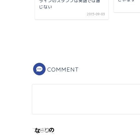
ラインのスタンプは英語では通
じない
2015-09-03
死から一ヶ
2013-08-11
COMMENT