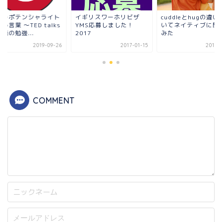
cuddleとhugの違
ルチポテンシャライト
イギリスワーホリビザ
いてネイティブに聞
う言葉 〜TED talks
YMS応募しました！
みた
語の勉強...
2017
2019-09-26
2017-01-15
2013-
COMMENT