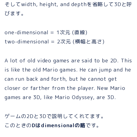
そしてwidth, height, and depthを省略して3Dと呼
びます。
one-dimensional = 1次元 (直線)
two-dimensional = 2次元 (横幅と高さ)
A lot of old video games are said to be 2D. This
is like the old Mario games. He can jump and he
can run back and forth, but he cannot get
closer or farther from the player. New Mario
games are 3D, like Mario Odyssey, are 3D.
ゲームの2Dと3Dで説明してくれてます。
このときの
Dはdimensionalの略
です。