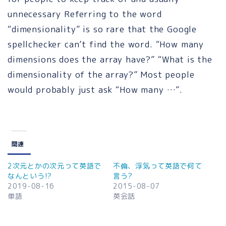
unnecessary Referring to the word
“dimensionality” is so rare that the Google
spellchecker can’t find the word. “How many
dimensions does the array have?” “What is the
dimensionality of the array?” Most people
would probably just ask “How many …”.
関連
2次元とかの次元って英語で
不倫、浮気って英語で何て
なんという!?
言う?
2019-08-16
2015-08-07
単語
英会話