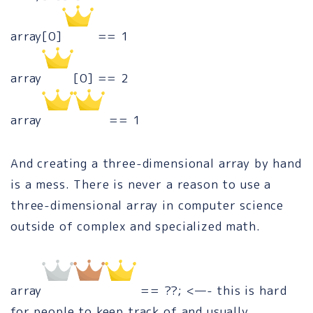
array[0]
== 1
array
[0] == 2
array
== 1
And creating a three-dimensional array by hand
is a mess. There is never a reason to use a
three-dimensional array in computer science
outside of complex and specialized math.
array
== ??; <—- this is hard
for people to keep track of and usually