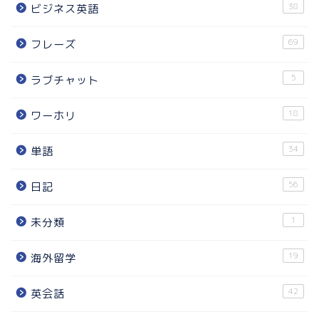
38
ビジネス英語
69
フレーズ
5
ラブチャット
18
ワーホリ
34
単語
56
日記
1
未分類
19
海外留学
42
英会話