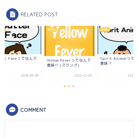
RELATED POST
ーズ
英会話
英会話
tter Faceってなんて
Spirit Animalって
Yellow Feverってなんて
!?
意味？
意味!? (スラング)
2018-09-08
2016-12-03
2018-
COMMENT