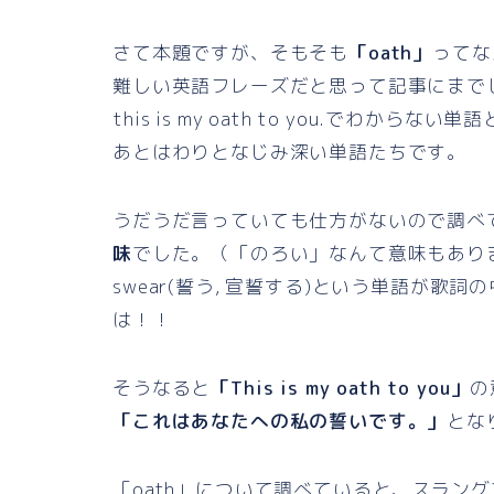
さて本題ですが、そもそも
「oath」
ってな
難しい英語フレーズだと思って記事にまで
this is my oath to you.でわからな
あとはわりとなじみ深い単語たちです。
うだうだ言っていても仕方がないので調べ
味
でした。（「のろい」なんて意味もあり
swear(誓う, 宣誓する)という単語が
は！！
そうなると
「This is my oath to you」
の
「これはあなたへの私の誓いです。」
とな
「oath」について調べていると、スラン