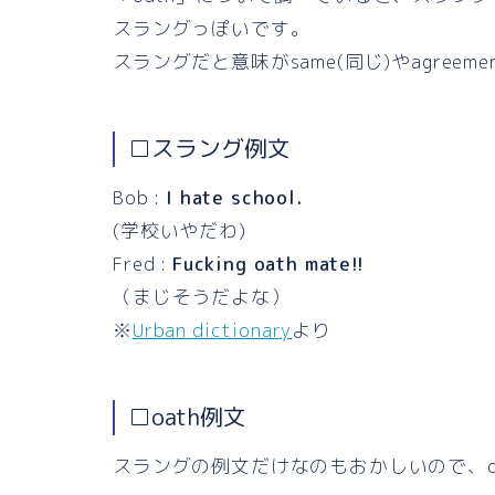
スラングっぽいです。
スラングだと意味がsame(同じ)やagree
□スラング例文
Bob :
I hate school.
(学校いやだわ)
Fred :
Fucking oath mate!!
（まじそうだよな）
※
Urban dictionary
より
□oath例文
スラングの例文だけなのもおかしいので、o