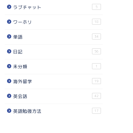
ラブチャット
5
ワーホリ
18
単語
34
日記
56
未分類
1
海外留学
19
英会話
42
英語勉強方法
17