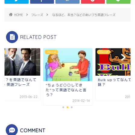
HOME
フレーズ
なるほど、本当？などのあいづち英語フレーズ
RELATED POST
ーズ
フレーズ
フレーズ
拠は？を英語でなんて
Bulk upってなんて
うか 英語フレーズ
味？
”ちょうど○○してき
た”って英語でなんと言
う？
2013-06-22
2015-
2014-02-14
COMMENT