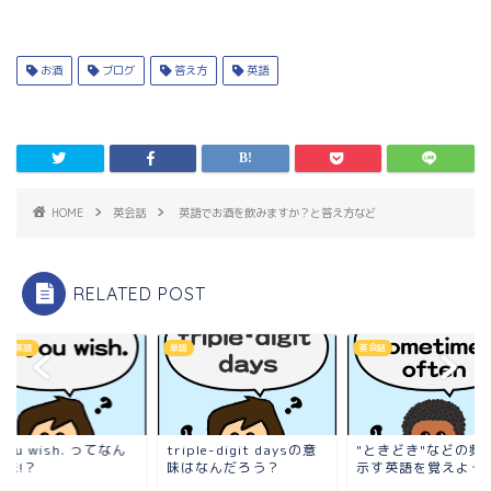
お酒
ブログ
答え方
英語
HOME
英会話
英語でお酒を飲みますか？と答え方など
RELATED POST
ネス英語
単語
英会話
 you wish. ってなん
triple-digit daysの意
"ときどき"などの頻
意味!？
味はなんだろう？
示す英語を覚えよう